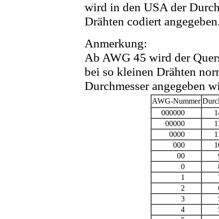
wird in den USA der Durch
Drähten codiert angegeben
Anmerkung:
Ab AWG 45 wird der Quersc
bei so kleinen Drähten nor
Durchmesser angegeben wi
AWG-Nummer
Durc
000000
14,
00000
13
0000
11,
000
10
00
9,
0
8,
1
7,
2
6,
3
5,
4
5,