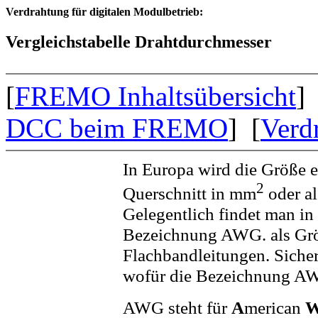
Verdrahtung für digitalen Modulbetrieb:
Vergleichstabelle Drahtdurchmesser
[
FREMO Inhaltsübersicht
] 
DCC beim FREMO
] [
Verd
In Europa wird die Größe e
2
Querschnitt in mm
oder a
Gelegentlich findet man in
Bezeichnung AWG. als Gr
Flachbandleitungen. Sicher 
wofür die Bezeichnung AW
AWG steht für
A
merican