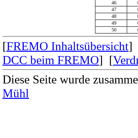
46
0,
47
0,
48
0,
49
0,
50
0,
[
FREMO Inhaltsübersicht
] 
DCC beim FREMO
] [
Verd
Diese Seite wurde zusamme
Mühl