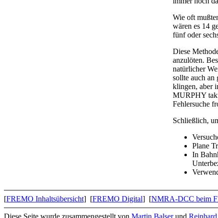
immer noch da.
Wie oft mußte
wären es 14 ge
fünf oder sec
Diese Methode 
anzulöten. Bes
natürlicher We
sollte auch an
klingen, aber 
MURPHY taktisc
Fehlersuche fr
Schließlich, u
Versuche
Plane Tr
In Bahnh
Unterbez
Verwende
[
FREMO Inhaltsübersicht
] [
FREMO Digital
] [
NMRA-DCC beim 
Diese Seite wurde zusammengestellt von
Martin Balser
und
Reinhard