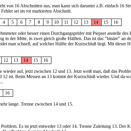
eht von 16 Abschnitten aus, man kann sich darunter z.B. einfach 16 S
 Fehler sei im rot markierten Abschnitt.
4
5
6
7
8
9
10
11
12
13
14
15
16
hmmeter oder besser einen Durchgangsprüfer mit Piepser anstelle des 
ng in der Mitte, in zwei gleich große Hälften. Das ist das "binäre" an d
ndet man schnell, auf welcher Hälfte der Kurzschluß liegt. Mit dieser Hä
1
12
13
14
15
16
ke wieder auf, jetzt zwischen 12 und 13. Jetzt weiß man, daß das Probl
d 12 ist. Beim Messen an 13 kommt der Kurzschluß wieder. Und da war
..
5
16
 mehr lange. Trenne zwischen 14 und 15.
as Problem. Es ist jetzt entweder 13 oder 14. Trenne Zuleitung 13. Der K