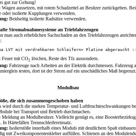
s gut zur Geltung!
:
Wagen aussetzen, mit rotem Schadzettel an Besitzer zurückgeben. Beids
e oder isolierte Kupplungen verwenden.
ung:
Beidseitig isolierte Radsätze verwenden.
afte Stromabnahmesysteme an Triebfahrzeugen
nn man auch erheblichen Sachschaden an den Triebfahrzeugen anrichte
:
wa LVT mit verdrehbaren Schleifern> Platine abgeraucht :
:
Feuer mit CO
löschen, Reste des Tfz aussondern.
2
ung:
Fahrzeuge nach Arbeiten an der Elektrik durchmessen. Fahrzeug 
iergleis testen, dort ist der Strom auf ein unschädliches Maß begrenzt
Modulbau
stöße, die sich zusammengeschoben haben
s wird durch die starken Temperatur- und Luftfeuchteschwankungen beg
Module bei Transport und Betrieb durchmachen.
:
Meldung an Modulbesitzer. Vielleicht genügt es, eine Boosterbezirksg
. In Härtefällen Trennschleifereinsatz.
ung:
Isolierstöße innerhalb eines Moduls mit deutlichem Spalt einbauen
ndig mit Zweikomponentenkleber auffüllen. Schienen an den Modulende