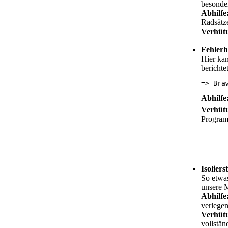
besonder
Abhilfe
Radsätz
Verhüt
Fehlerh
Hier ka
berichtet
=> Bra
Abhilfe
Verhüt
Programm
Isolier
So etwa
unsere 
Abhilfe
verlegen
Verhüt
vollstä