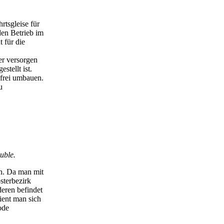
tsgleise für
den Betrieb im
 für die
er versorgen
stellt ist.
ßfrei umbauen.
u
uble.
en. Da man mit
sterbezirk
deren befindet
ient man sich
ode