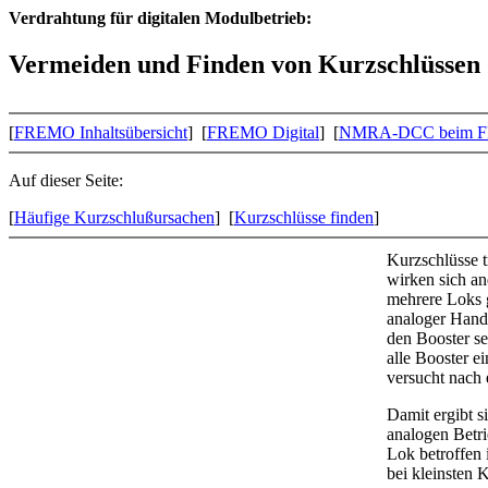
Verdrahtung für digitalen Modulbetrieb:
Vermeiden und Finden von Kurzschlüssen
[
FREMO Inhaltsübersicht
] [
FREMO Digital
] [
NMRA-DCC beim 
Auf dieser Seite:
[
Häufige Kurzschlußursachen
] [
Kurzschlüsse finden
]
Kurzschlüsse t
wirken sich an
mehrere Loks g
analoger Hand
den Booster se
alle Booster e
versucht nach 
Damit ergibt s
analogen Betri
Lok betroffen 
bei kleinsten 