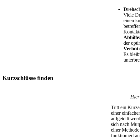
Drehsc
Viele D
einen ku
betreffe
Kontakte
Abhilfe
der opti
Verhüt
Es blei
unterbre
Kurzschlüsse finden
Hier
Tritt ein Kurz
einer einfache
aufgeteilt wer
sich nach Murp
einer Methode
funktioniert a