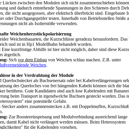
ie Lücken zwischen den Modulen sich nicht zusammenschieben können
ung und dadurch entstehende Spannungen in den Schienen durch De
n, die nicht ausgegossen, aber elektrisch überbrückt sind. Eingebaute Is
 oder Durchgangsprüfer testen. Innerhalb von Betriebsstellen Stöße 
nnungen nicht als Isolierstöße verwenden.
afte Weichenherzstückpolarisierung
leider Weichenbauarten, die Kurzschlüsse geradezu herausfordern. Das
eich und ist in Hp1 Modellbahn behandelt worden.
:
Eine kurzfristige Abhilfe ist hier nicht möglich, daher sind diese Kurz
s ärgerlich.
ung:
Sich
vor dem Einbau
von Weichen schlau machen. Z.B. unter
lußvermeidende Weichen
.
lüsse in der Verdrahtung der Module
d Querlochstecker als Buchsenersatz oder bei Kabelverlängerungen sehr
utzung des Querloches von frei hängenden Kabeln können sich die bl
ker berühren. Gute Kandidaten sind auch lose Kabelenden mit Bananen
erung beim Transport in irgendwelche Buchsen gesteckt wurden. Das is
terosystem" eine potentielle Gefahr.
:
Stecker anders zusammenstecken z.B. mit Doppelmuffen, Kurzschlu
n.
ung:
Zur Boostereinspeisung und Modulverbindung ausreichend lange
gen, damit Kabel nicht verlängert werden müssen. Beim Heterosystem
glichkeiten" für die Kabelenden vorsehen.