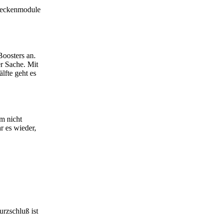
treckenmodule
Boosters an.
er Sache. Mit
lfte geht es
em nicht
 es wieder,
urzschluß ist