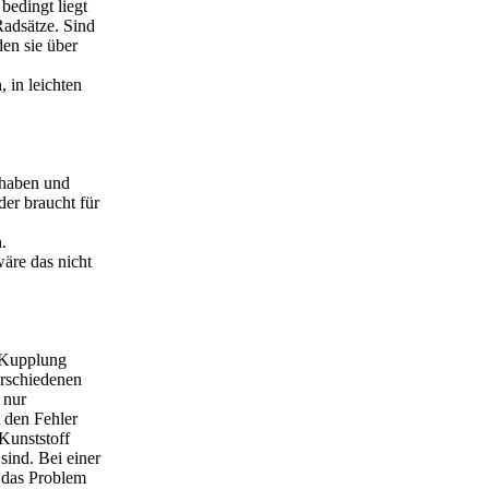
bedingt liegt
Radsätze. Sind
den sie über
 in leichten
t haben und
er braucht für
.
re das nicht
e Kupplung
erschiedenen
 nur
t den Fehler
Kunststoff
 sind. Bei einer
 das Problem