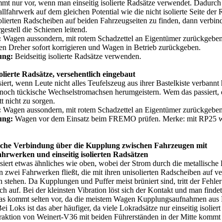
t nur vor, wenn man einseitig isolierte Radsätze verwendet. Dadurch 
llfahrwerk auf dem gleichen Potential wie die nicht isolierte Seite der 
olierten Radscheiben auf beiden Fahrzeugseiten zu finden, dann verbin
gestell die Schienen leitend.
:
Wagen aussondern, mit rotem Schadzettel an Eigentümer zurückgeben,
en Dreher sofort korrigieren und Wagen in Betrieb zurückgeben.
ung:
Beidseitig isolierte Radsätze verwenden.
solierte Radsätze, versehentlich eingebaut
iert, wenn Leute nicht alles Teufelszeug aus ihrer Bastelkiste verbann
noch tückische Wechselstromachsen herumgeistern. Wem das passiert, d
t nicht zu sorgen.
:
Wagen aussondern, mit rotem Schadzettel an Eigentümer zurückgeben
ung:
Wagen vor dem Einsatz beim FREMO prüfen. Merke: mit RP25 wä
sche Verbindung über die Kupplung zwischen Fahrzeugen mit
ahrwerken und einseitig isolierten Radsätzen
siert etwas ähnliches wie oben, wobei der Strom durch die metallisch
 zwei Fahrwerken fließt, die mit ihren unisolierten Radscheiben auf v
 stehen. Da Kupplungen und Puffer meist brüniert sind, tritt der Fehler
ch auf. Bei der kleinsten Vibration löst sich der Kontakt und man finde
Das kommt selten vor, da die meistem Wagen Kupplungsaufnahmen aus 
ei Loks ist das aber häufiger, da viele Lokradsätze nur einseitig isoliert
raktion von Weinert-V36 mit beiden Führerständen in der Mitte kommt