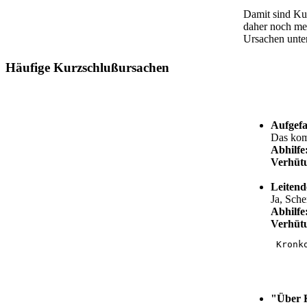
Damit sind Kur
daher noch me
Ursachen unte
Häufige Kurzschlußursachen
Aufgef
Das kom
Abhilfe
Verhüt
Leitend
Ja, Sche
Abhilfe
Verhüt
 Kronk
"Über K