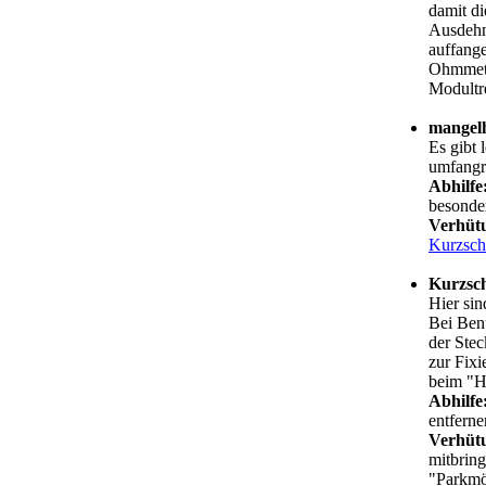
damit d
Ausdehn
auffange
Ohmmeter
Modultre
mangelh
Es gibt 
umfangr
Abhilfe
besonder
Verhüt
Kurzsch
Kurzsch
Hier sin
Bei Ben
der Stec
zur Fixi
beim "He
Abhilfe
entferne
Verhüt
mitbrin
"Parkmö