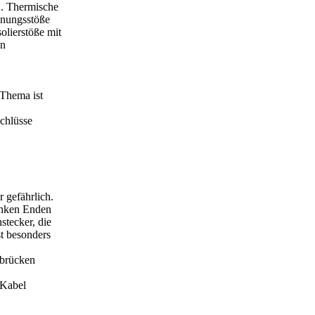
. Thermische
hnungsstöße
olierstöße mit
an
 Thema ist
schlüsse
 gefährlich.
anken Enden
stecker, die
t besonders
ßbrücken
 Kabel