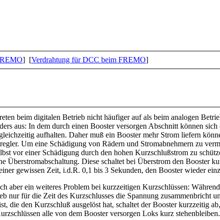
FREMO
] [
Verdrahtung für DCC beim FREMO
]
reten beim digitalen Betrieb nicht häufiger auf als beim analogen Betrie
ders aus: In dem durch einen Booster versorgen Abschnitt können sich
leichzeitig aufhalten. Daher muß ein Booster mehr Strom liefern könne
regler. Um eine Schädigung von Rädern und Stromabnehmern zu ver
lbst vor einer Schädigung durch den hohen Kurzschlußstrom zu schütze
ine Überstromabschaltung. Diese schaltet bei Überstrom den Booster ku
einer gewissen Zeit, i.d.R. 0,1 bis 3 Sekunden, den Booster wieder ein
ich aber ein weiteres Problem bei kurzzeitigen Kurzschlüssen: Währen
eb nur für die Zeit des Kurzschlusses die Spannung zusammenbricht un
ist, die den Kurzschluß ausgelöst hat, schaltet der Booster kurzzeitig ab
Kurzschlüssen alle von dem Booster versorgen Loks kurz stehenbleiben.