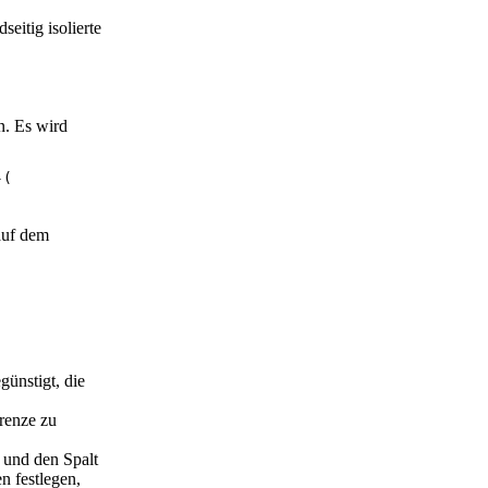
eitig isolierte
n. Es wird
-(
auf dem
.
ünstigt, die
renze zu
 und den Spalt
n festlegen,