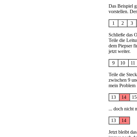
Das Beispiel g
vorstellen. Der
1
2
3
Schließe das O
Teile die Leitu
dem Piepser fi
jetzt weiter.
9
10
1
Teile die Stec
zwischen 9 un
mein Problem .
13
14
1
... doch nicht
13
14
Jetzt bleibt d