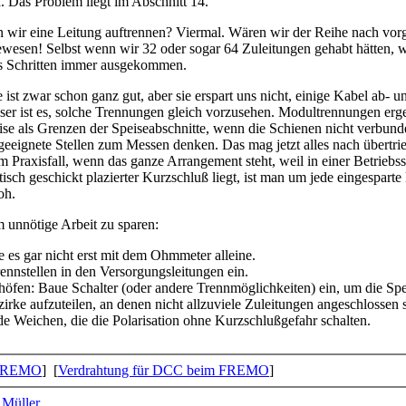
 Das Problem liegt im Abschnitt 14.
n wir eine Leitung auftrennen? Viermal. Wären wir der Reihe nach vor
wesen! Selbst wenn wir 32 oder sogar 64 Zuleitungen gehabt hätten, w
hs Schritten immer ausgekommen.
ist zwar schon ganz gut, aber sie erspart uns nicht, einige Kabel ab- u
ser ist es, solche Trennungen gleich vorzusehen. Modultrennungen erge
ise als Grenzen der Speiseabschnitte, wenn die Schienen nicht verbun
 geeignete Stellen zum Messen denken. Das mag jetzt alles nach übertri
im Praxisfall, wenn das ganze Arrangement steht, weil in einer Betriebss
h geschickt plazierter Kurzschluß liegt, ist man um jede eingesparte 
oh.
m unnötige Arbeit zu sparen:
 es gar nicht erst mit dem Ohmmeter alleine.
ennstellen in den Versorgungsleitungen ein.
öfen: Baue Schalter (oder andere Trennmöglichkeiten) ein, um die Spe
irke aufzuteilen, an denen nicht allzuviele Zuleitungen angeschlossen 
 Weichen, die die Polarisation ohne Kurzschlußgefahr schalten.
FREMO
] [
Verdrahtung für DCC beim FREMO
]
 Müller
.