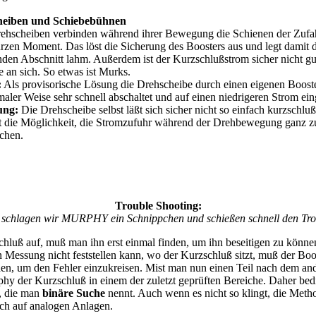
heiben und Schiebebühnen
rehscheiben verbinden während ihrer Bewegung die Schienen der Zufahr
rzen Moment. Das löst die Sicherung des Boosters aus und legt damit 
nden Abschnitt lahm. Außerdem ist der Kurzschlußstrom sicher nicht gut
 an sich. So etwas ist Murks.
:
Als provisorische Lösung die Drehscheibe durch einen eigenen Boost
maler Weise sehr schnell abschaltet und auf einen niedrigeren Strom einge
ung:
Die Drehscheibe selbst läßt sich sicher nicht so einfach kurzschlu
bt die Möglichkeit, die Stromzufuhr während der Drehbewegung ganz z
chen.
Trouble Shooting:
 schlagen wir MURPHY ein Schnippchen und schießen schnell den Tro
schluß auf, muß man ihn erst einmal finden, um ihn beseitigen zu könn
n Messung nicht feststellen kann, wo der Kurzschluß sitzt, muß der Boo
den, um den Fehler einzukreisen. Mist man nun einen Teil nach dem an
hy der Kurzschluß in einem der zuletzt geprüften Bereiche. Daher bed
, die man
binäre Suche
nennt. Auch wenn es nicht so klingt, die Meth
uch auf analogen Anlagen.