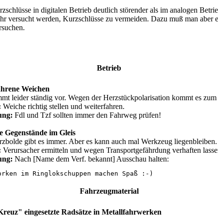
zschlüsse in digitalen Betrieb deutlich störender als im analogen Betrie
hr versucht werden, Kurzschlüsse zu vermeiden. Dazu muß man aber er
rsuchen.
Betrieb
ahrene Weichen
mt leider ständig vor. Wegen der Herzstückpolarisation kommt es zum
:
Weiche richtig stellen und weiterfahren.
ung:
Fdl und Tzf sollten immer den Fahrweg prüfen!
e Gegenstände im Gleis
rzbolde gibt es immer. Aber es kann auch mal Werkzeug liegenbleiben.
:
Verursacher ermitteln und wegen Transportgefährdung verhaften lasse
ung:
Nach [Name dem Verf. bekannt] Ausschau halten:
orken im Ringlokschuppen machen Spaß :-) 
Fahrzeugmaterial
reuz" eingesetzte Radsätze in Metallfahrwerken