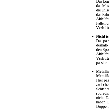
Das komm
das Meta
die unis
das Fahr
Abhilfe
Fällen d
Verhüt
Nicht i
Das pass
deshalb 
den Spot
Abhilfe
Verhüt
passiert.
Metalli
Metallf
Hier pas
zwischen
Schienen
sporadis
nicht. 
haben. B
Doppelt